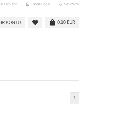
eutschland
Kundenlogin
Merkzettel
0,00 EUR
IHR KONTO
sen?
1