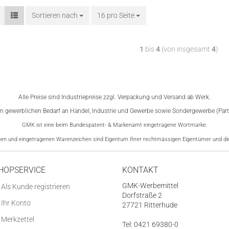
Sortieren nach
16 pro Seite
1
bis
4
(von insgesamt
4
)
Alle Preise sind Industriepreise zzgl. Verpackung und Versand ab Werk.
den gewerblichen Bedarf an
Handel, Industrie und Gewerbe sowie Sondergewerbe (Part
GMK ist eine beim Bundespatent- & Markenamt eingetragene Wortmarke.
n und eingetragenen Warenzeichen sind Eigentum Ihrer rechtmässigen Eigentümer und die
HOPSERVICE
KONTAKT
GMK-Werbemittel
Als Kunde registrieren
Dorfstraße 2
Ihr Konto
27721 Ritterhude
Merkzettel
Tel: 0421 69380-0