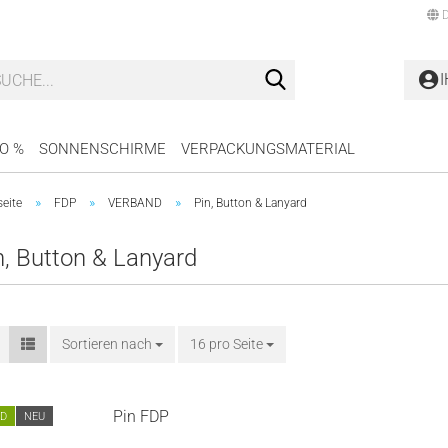
D
Lieferland
O %
SONNENSCHIRME
VERPACKUNGSMATERIAL
»
»
»
seite
FDP
VERBAND
Pin, Button & Lanyard
n, Button & Lanyard
Konto erstellen
Passwort verges
Sortieren nach
16 pro Seite
Pin FDP
LD
NEU