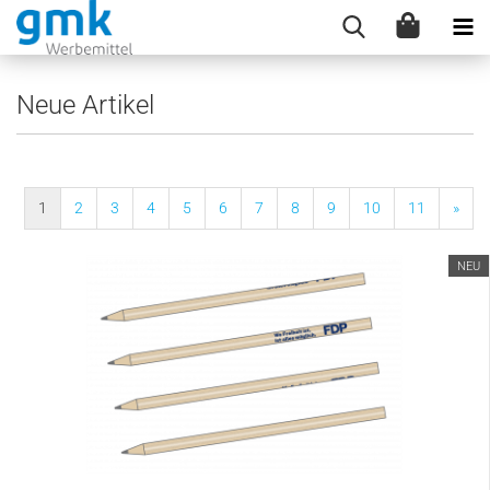
Neue Artikel
1
2
3
4
5
6
7
8
9
10
11
»
NEU