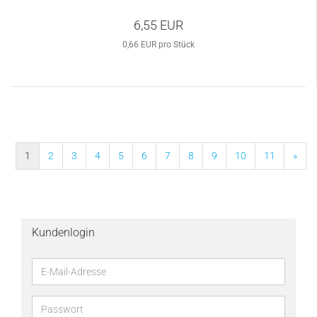
6,55 EUR
0,66 EUR pro Stück
1
2
3
4
5
6
7
8
9
10
11
»
Kundenlogin